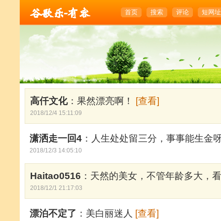
首页
搜索
评论
短网址
高仟文化
：果然漂亮啊！
[查看]
2018/12/4 15:11:09
潇洒走一回4
：人生处处留三分，事事能生金
2018/12/3 14:05:10
Haitao0516
：天然的美女，不管年龄多大，
2018/12/1 21:17:03
漂泊不定了
：美白丽迷人
[查看]