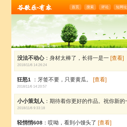
首页
搜索
评论
短网址
没法不动心
：身材太棒了，长得一是一
[查看]
2018/11/6 14:26:24
狂怒1
：牙签不要，只要黄瓜。
[查看]
2018/11/6 14:20:57
小小策划人
：期待着你更好的作品。祝你新的
2018/11/6 9:33:18
轻悄悄608
：哎呦，看到小馒头了
[查看]